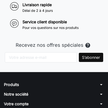
Livraison rapide
Délai de 2 à 4 jours
Service client disponible
Pour vos questions sur nos produits
Recevez nos offres spéciales

arrow_drop_down
Produits
arrow_drop_down
Notre société
arrow_drop_down
Votre compte