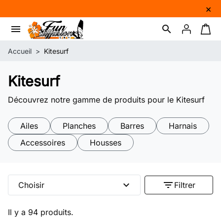
×
menu
search
Connexion
Panie
Accueil
Kitesurf
Kitesurf
Découvrez notre gamme de produits pour le Kitesurf
Ailes
Planches
Barres
Harnais
Accessoires
Housses
expand_more
filter_list
Choisir
Filtrer
Il y a 94 produits.