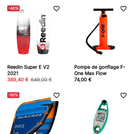
favorite_border
favorite_border
-40%
Reedin Super E V2
Pompe de gonflage F-
2021
One Max Flow
389,40 €
649,00 €
74,00 €
favorite_border
favorite_border
-50%