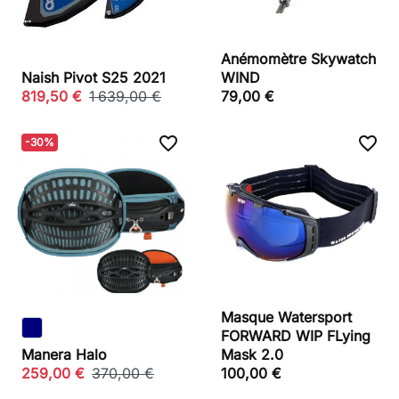
Anémomètre Skywatch
Naish Pivot S25 2021
WIND
819,50 €
1 639,00 €
79,00 €
favorite_border
favorite_border
-30%
Masque Watersport
FORWARD WIP FLying
Manera Halo
Mask 2.0
259,00 €
370,00 €
100,00 €