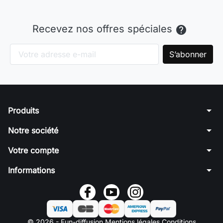
Recevez nos offres spéciales

arrow_drop_down
Produits
arrow_drop_down
Notre société
arrow_drop_down
Votre compte
arrow_drop_down
Informations
© 2026 - Fun-diffusion
Mentions légales
Conditions