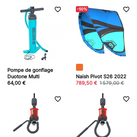
favorite_border
favorite_border
-50%
Pompe de gonflage
Duotone Multi
Naish Pivot S26 2022
64,00 €
789,50 €
1 579,00 €
favorite_border
favorite_border