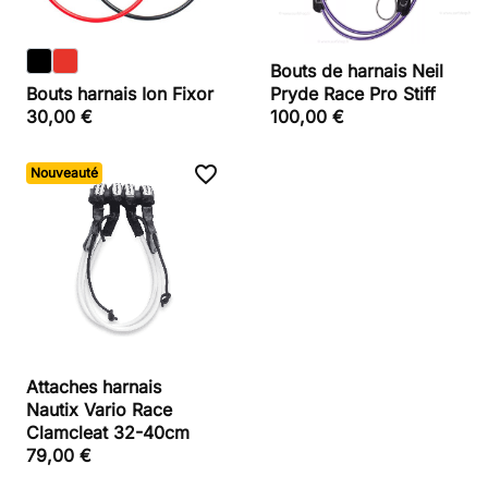
Bouts de harnais Neil
Bouts harnais Ion Fixor
Pryde Race Pro Stiff
30,00 €
100,00 €
favorite_border
Nouveauté
Attaches harnais
Nautix Vario Race
Clamcleat 32-40cm
79,00 €