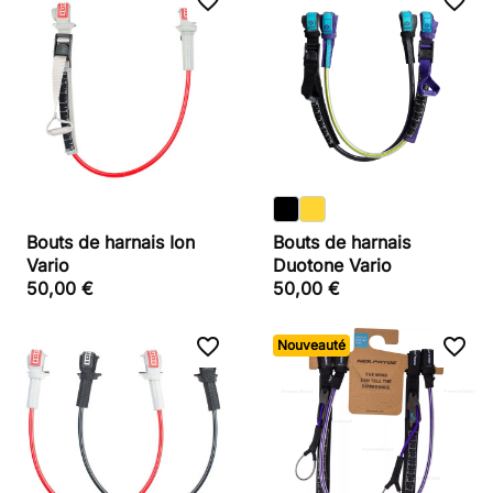
favorite_border
favorite_border
Bouts de harnais Ion
Bouts de harnais
Vario
Duotone Vario
50,00 €
50,00 €
favorite_border
favorite_border
Nouveauté