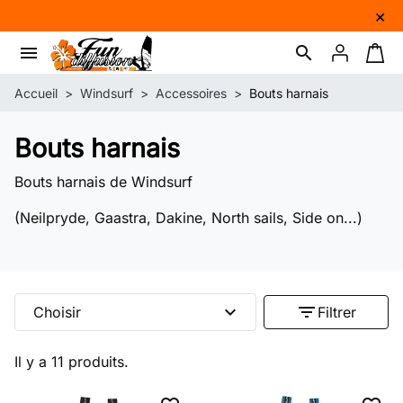
×
menu
search
Connexion
Panie
Accueil
Windsurf
Accessoires
Bouts harnais
Bouts harnais
Bouts harnais de Windsurf
(Neilpryde, Gaastra, Dakine, North sails, Side on...)
expand_more
filter_list
Choisir
Filtrer
Il y a 11 produits.