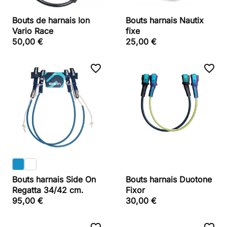
Bouts de harnais Ion
Bouts harnais Nautix
Vario Race
fixe
50,00 €
25,00 €
favorite_border
favorite_border
Bouts harnais Side On
Bouts harnais Duotone
Regatta 34/42 cm.
Fixor
95,00 €
30,00 €