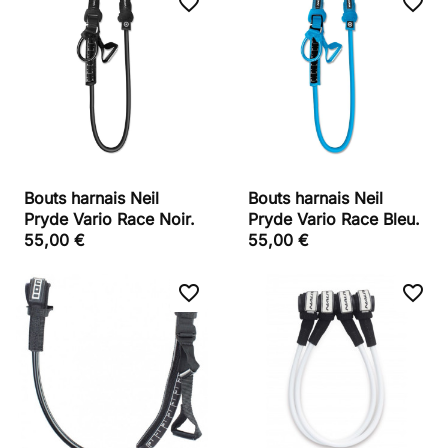
favorite_border
favorite_border
Bouts harnais Neil
Bouts harnais Neil
Pryde Vario Race Noir.
Pryde Vario Race Bleu.
55,00 €
55,00 €
favorite_border
favorite_border