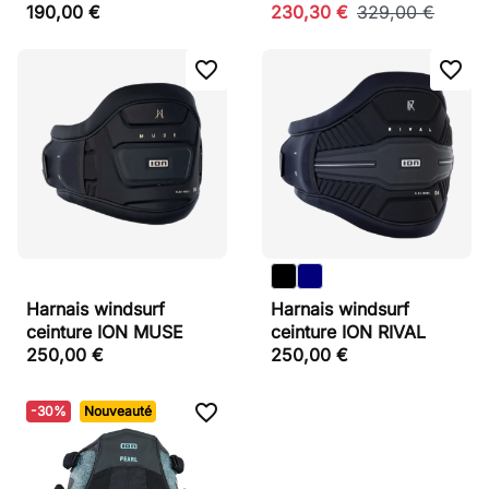
190,00 €
230,30 €
329,00 €
favorite_border
favorite_border
Harnais windsurf
Harnais windsurf
ceinture ION MUSE
ceinture ION RIVAL
250,00 €
250,00 €
favorite_border
-30%
Nouveauté