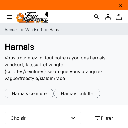
×
menu
search
Connexion
Panie
Accueil
Windsurf
Harnais
Harnais
Vous trouverez ici tout notre rayon des harnais
windsurf, kitesurf et wingfoil
(culottes/ceintures) selon que vous pratiquiez
vague/freestyle/slalom/race
Harnais ceinture
Harnais culotte
expand_more
filter_list
Choisir
Filtrer