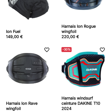
Harnais Ion Rogue
Ion Fuel
wingfoil
149,00 €
220,00 €
favorite_border
favorite_border
-30%
Harnais windsurf
Harnais Ion Rave
ceinture DAKINE T10
wingfoil
2024