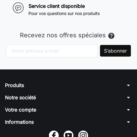
Service client disponible
Pour vos questions sur nos produits
Recevez nos offres spéciales

arrow_drop_down
Produits
arrow_drop_down
Notre société
arrow_drop_down
Votre compte
arrow_drop_down
Informations