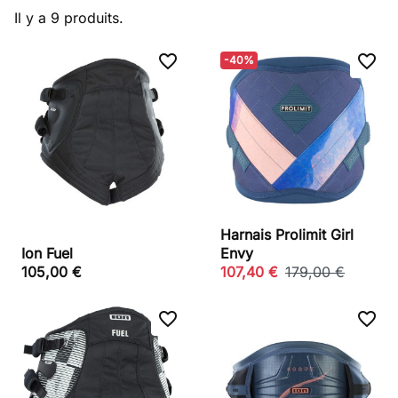
Il y a 9 produits.
favorite_border
favorite_border
-40%
Harnais Prolimit Girl
Ion Fuel
Envy
105,00 €
107,40 €
179,00 €
favorite_border
favorite_border