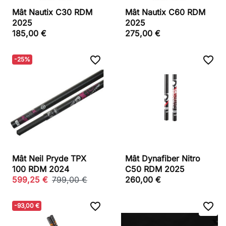
Mât Nautix C30 RDM
Mât Nautix C60 RDM
2025
2025
185,00 €
275,00 €
favorite_border
favorite_border
-25%
Mât Neil Pryde TPX
Mât Dynafiber Nitro
100 RDM 2024
C50 RDM 2025
599,25 €
799,00 €
260,00 €
favorite_border
favorite_border
-93,00 €