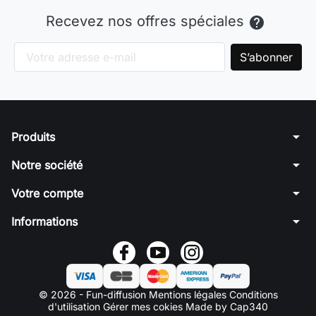
Recevez nos offres spéciales

arrow_drop_down
Produits
arrow_drop_down
Notre société
arrow_drop_down
Votre compte
arrow_drop_down
Informations
© 2026 - Fun-diffusion
Mentions légales
Conditions
d'utilisation
Gérer mes cokies
Made by Cap340