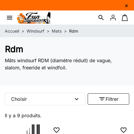
×
menu
search
Connexion
Panie
Accueil
Windsurf
Mats
Rdm
Rdm
Mâts windsurf RDM (diamètre réduit) de vague,
slalom, freeride et windfoil.
expand_more
filter_list
Choisir
Filtrer
Il y a 9 produits.
favorite_border
favorite_border