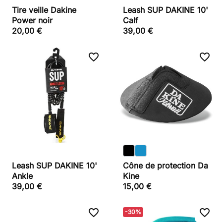
Tire veille Dakine
Leash SUP DAKINE 10'
Power noir
Calf
20,00 €
39,00 €
favorite_border
favorite_border
Leash SUP DAKINE 10'
Cône de protection Da
Ankle
Kine
39,00 €
15,00 €
favorite_border
favorite_border
-30%