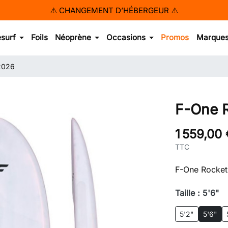
!! POUR TOUTE COMMANDE ☎️
04 68 41 17 34 !!
esurf
Foils
Néoprène
Occasions
Promos
Marque
2026
F-One 
1 559,00 
TTC
F-One Rocket
Taille : 5'6"
5'2"
5'6"