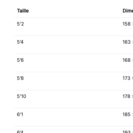
Taille
Dime
5’2
158 
5’4
163 
5’6
168 
5’8
173 
5’10
178 
6’1
185 
6’4
193 