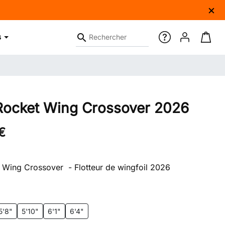
×
search
s
Aide en Ligne
Connexion
Panier
Rocket Wing Crossover 2026
€
 Wing Crossover - Flotteur de wingfoil 2026
5'8"
5'10"
6'1"
6'4"