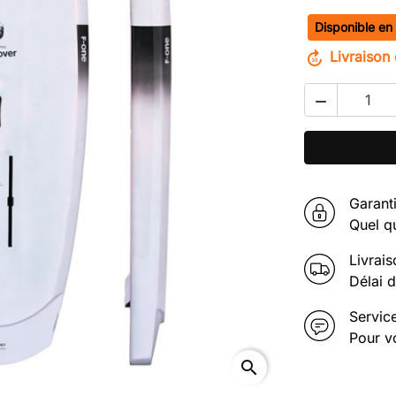
Disponible en
Délai de livra
forward_30
Livraison 
Next

Garanti
Quel q
Livrais
Délai d
Service
Pour v
search