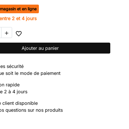
 magasin et en ligne
ison:
entre 2 et 4 jours

favorite_border
Ajouter au panier
es sécurité
ue soit le mode de paiement
on rapide
e 2 à 4 jours
 client disponible
os questions sur nos produits
search