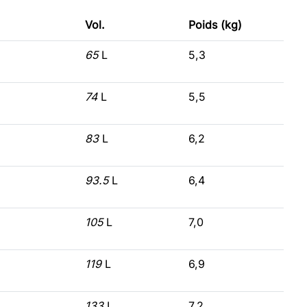
Vol.
Poids (kg)
65
L
5,3
74
L
5,5
83
L
6,2
93.5
L
6,4
105
L
7,0
119
L
6,9
133
L
7,2