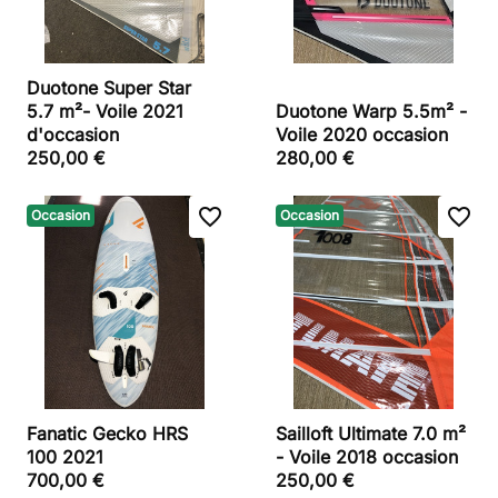
Duotone Super Star
5.7 m²- Voile 2021
Duotone Warp 5.5m² -
d'occasion
Voile 2020 occasion
250,00 €
280,00 €
favorite_border
favorite_border
Occasion
Occasion
Fanatic Gecko HRS
Sailloft Ultimate 7.0 m²
100 2021
- Voile 2018 occasion
700,00 €
250,00 €