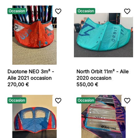
favorite_border
favorite_border
Occasion
Occasion
Duotone NEO 3m² -
North Orbit 11m² - Aile
Aile 2021 occasion
2020 occasion
270,00 €
550,00 €
favorite_border
favorite_border
Occasion
Occasion