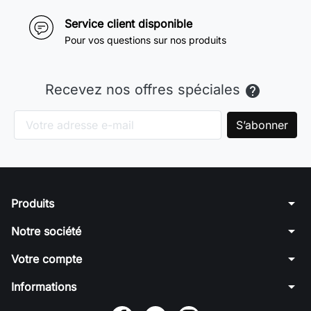
Service client disponible
Pour vos questions sur nos produits
Recevez nos offres spéciales

arrow_drop_down
Produits
arrow_drop_down
Notre société
arrow_drop_down
Votre compte
arrow_drop_down
Informations