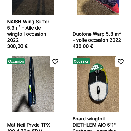
NAISH Wing Surfer
5.3m² - Aile de
wingfoil occasion
Duotone Warp 5.8 m²
2022
- voile occasion 2022
300,00 €
430,00 €
favorite_border
favorite_border
Occasion
Occasion
Board wingfoil
Mât Neil Pryde TPX
DIETHLEM AIO 5'1"