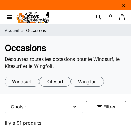
×
menu
search
Connexion
Panie
Accueil
Occasions
Occasions
Découvrez toutes les occasions pour le Windsurf, le
Kitesurf et le Wingfoil.
Windsurf
Kitesurf
Wingfoil
expand_more
filter_list
Choisir
Filtrer
Il y a 91 produits.