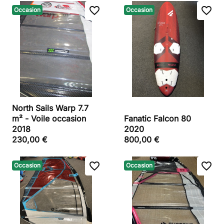
favorite_border
favorite_border
Occasion
Occasion
North Sails Warp 7.7
m² - Voile occasion
Fanatic Falcon 80
2018
2020
230,00 €
800,00 €
favorite_border
favorite_border
Occasion
Occasion